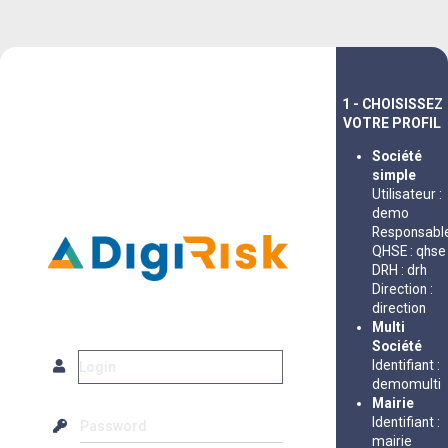
1 - CHOISISSEZ
VOTRE PROFIL
Société
simple
Utilisateur :
demo
Responsabl
QHSE : qhse
DRH : drh
Direction :
direction
Multi
Société
Identifiant :
demomulti
Mairie
Identifiant :
mairie