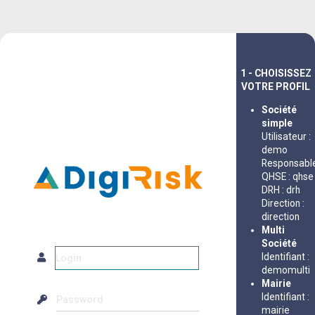
1 - CHOISISSEZ
VOTRE PROFIL
Société
simple
Utilisateur :
demo
Responsabl
QHSE : qhse
DRH : drh
Direction :
direction
Multi
Société
Identifiant :
demomulti
Mairie
Identifiant :
mairie