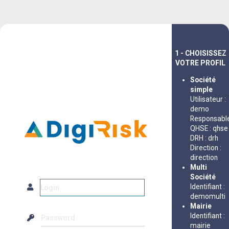
1 - CHOISISSEZ
VOTRE PROFIL
Société
simple
Utilisateur :
demo
Responsabl
QHSE : qhse
DRH : drh
Direction :
direction
Multi
Société
Identifiant :
demomulti
Mairie
Identifiant :
mairie